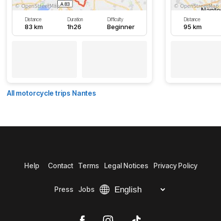
Distance
Duration
Difficulty
Distance
83 km
1h26
Beginner
95 km
All motorcycle trips Nantes
Help
Contact
Terms
Legal Notices
Privacy Policy
Press
Jobs