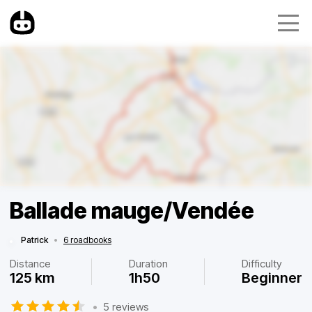
Ballade mauge/Vendée
Patrick
•
6 roadbooks
Distance
Duration
Difficulty
125 km
1h50
Beginner
•
5 reviews