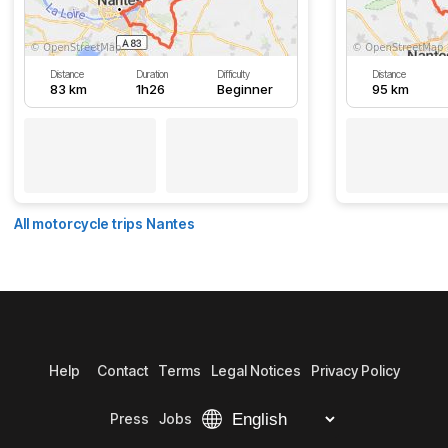
Distance
Duration
Difficulty
Distance
83 km
1h26
Beginner
95 km
All motorcycle trips Nantes
Help
Contact
Terms
Legal Notices
Privacy Policy
Press
Jobs