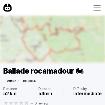
Ballade rocamadour 🏍️
Adrien
•
1 roadbook
Distance
Duration
Difficulty
52 km
54min
Intermediate
•
0 review