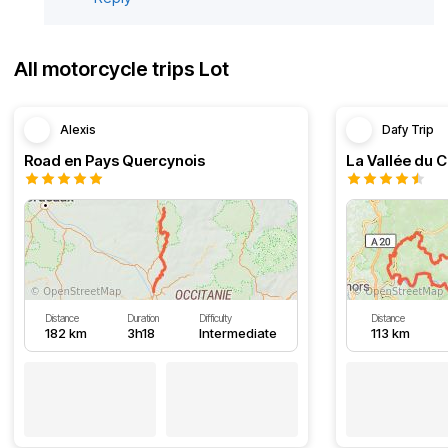
All motorcycle trips Lot
Alexis
Dafy Trip
Road en Pays Quercynois
La Vallée du C
Distance
Duration
Difficulty
Distance
182 km
3h18
Intermediate
113 km