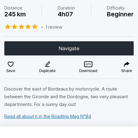
Distance
Duration
Difficulty
245 km
4h07
Beginner
•
1 review
Navigate
Save
Duplicate
Download
Share
Discover the east of Bordeaux by motorcycle. A route
between the Gironde and the Dordogne, two very pleasant
departments. For a sunny day out!
Read all about it in the Roadtrip Mag N°84