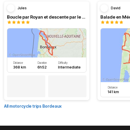
Jules
David
Boucle par Royan et descente par le Médoc
Distance
Duration
Difficulty
368 km
6h52
Intermediate
Distance
141 km
All motorcycle trips Bordeaux