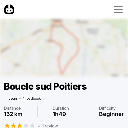
Boucle sud Poitiers
Jean
•
1 roadbook
Distance
Duration
Difficulty
132 km
1h49
Beginner
•
1 review