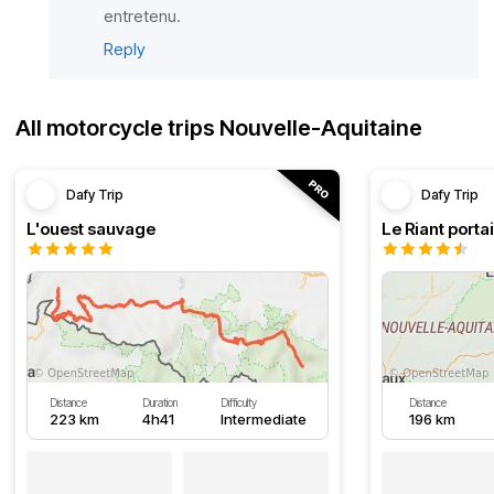
entretenu.
Reply
All motorcycle trips Nouvelle-Aquitaine
Dafy Trip
Dafy Trip
L'ouest sauvage
Le Riant portai
Distance
Duration
Difficulty
Distance
223 km
4h41
Intermediate
196 km