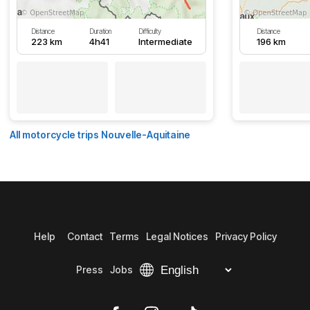
Distance
Duration
Difficulty
Distance
223 km
4h41
Intermediate
196 km
All motorcycle trips Nouvelle-Aquitaine
Help
Contact
Terms
Legal Notices
Privacy Policy
Press
Jobs