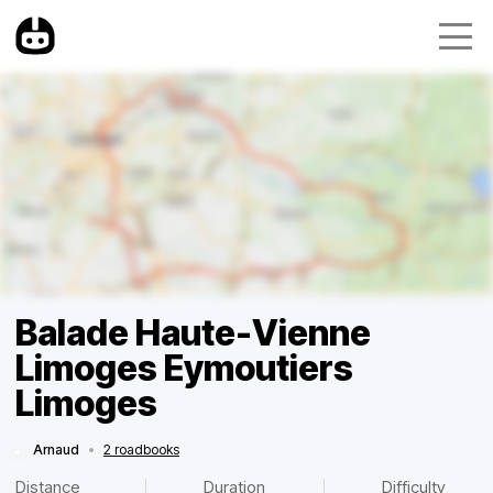
Balade Haute-Vienne
Limoges Eymoutiers
Limoges
Arnaud
•
2 roadbooks
Distance
Duration
Difficulty