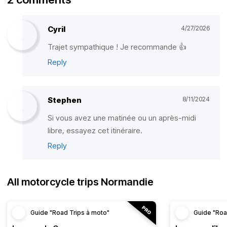
Cyril
4/27/2026
Trajet sympathique ! Je recommande 👍
Reply
Stephen
8/11/2024
Si vous avez une matinée ou un après-midi
libre, essayez cet itinéraire.
Reply
All motorcycle trips Normandie
Guide "Road Trips à moto"
Guide "Roa