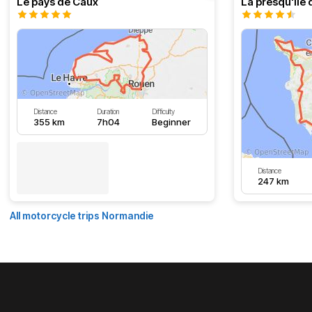
Le pays de Caux
La presqu'île 
Distance
Duration
Difficulty
355 km
7h04
Beginner
Distance
247 km
All motorcycle trips Normandie