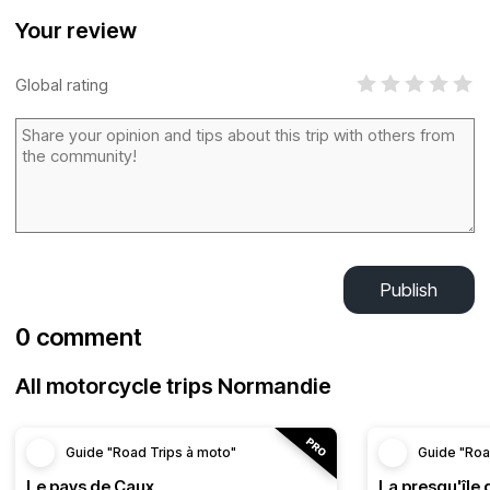
Your review
Global rating
Publish
0 comment
All motorcycle trips Normandie
Guide "Road Trips à moto"
Guide "Roa
Le pays de Caux
La presqu'île 