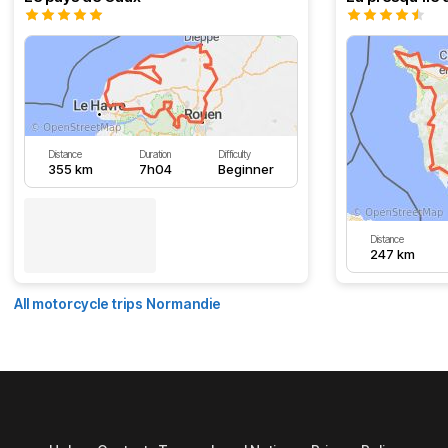
Distance
Duration
Difficulty
355 km
7h04
Beginner
Distance
247 km
All motorcycle trips Normandie