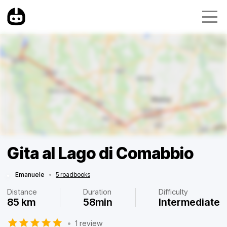
Gita al Lago di Comabbio
Emanuele
•
5 roadbooks
Distance
Duration
Difficulty
85 km
58min
Intermediate
•
1 review