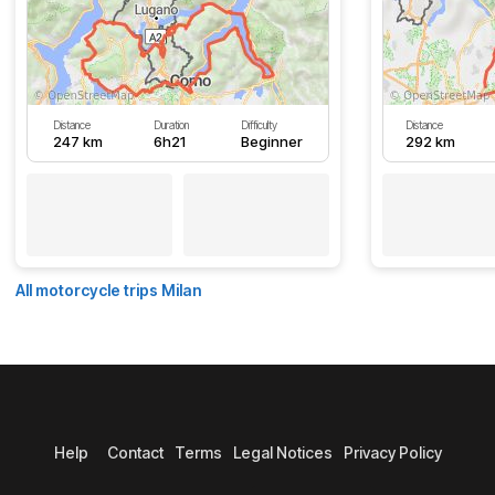
Distance
Duration
Difficulty
Distance
247 km
6h21
Beginner
292 km
All motorcycle trips Milan
Help
Contact
Terms
Legal Notices
Privacy Policy