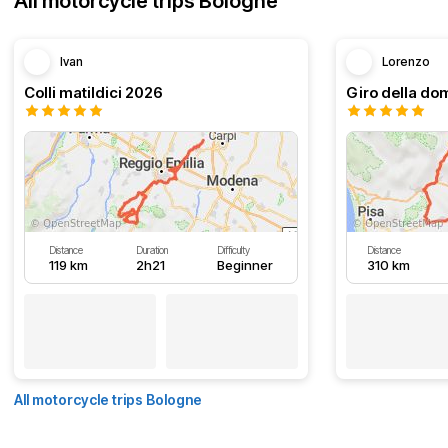
All motorcycle trips Bologne
Ivan
Lorenzo
Colli matildici 2026
Distance
Duration
Difficulty
Distance
119 km
2h21
Beginner
310 km
All motorcycle trips Bologne