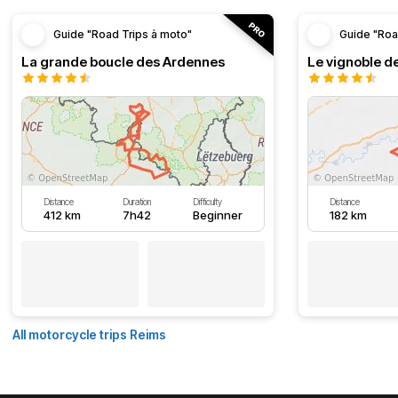
Guide "Road Trips à moto"
Guide "Roa
La grande boucle des Ardennes
Le vignoble d
Distance
Duration
Difficulty
Distance
412 km
7h42
Beginner
182 km
All motorcycle trips Reims