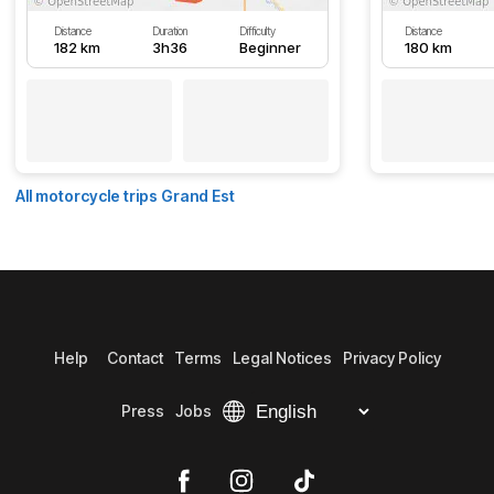
Distance
Duration
Difficulty
Distance
182 km
3h36
Beginner
180 km
All motorcycle trips Grand Est
Help
Contact
Terms
Legal Notices
Privacy Policy
Press
Jobs