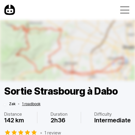
Sortie Strasbourg à Dabo
Zak
•
1 roadbook
Distance
Duration
Difficulty
142 km
2h36
Intermediate
•
1 review