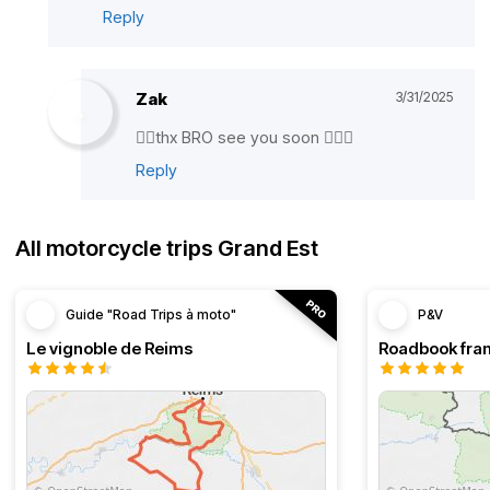
Reply
Zak
3/31/2025
✌🏽thx BRO see you soon ✌🏽🍻
Reply
All motorcycle trips Grand Est
Guide "Road Trips à moto"
P&V
Le vignoble de Reims