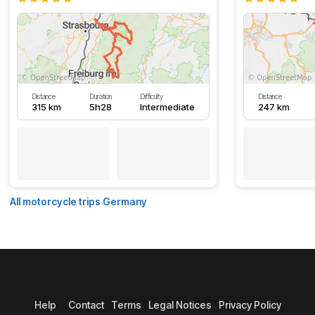
Distance
Duration
Difficulty
Distance
315 km
5h28
Intermediate
247 km
All motorcycle trips Germany
Help
Contact
Terms
Legal Notices
Privacy Policy