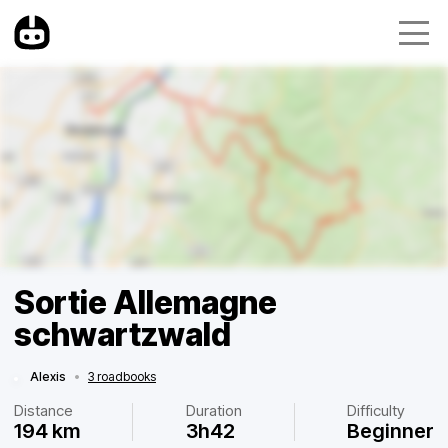
Sortie Allemagne
schwartzwald
Alexis
•
3 roadbooks
Distance
Duration
Difficulty
194 km
3h42
Beginner