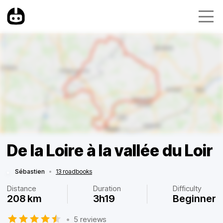
De la Loire à la vallée du Loir
Sébastien
•
13 roadbooks
Distance
Duration
Difficulty
208 km
3h19
Beginner
•
5 reviews