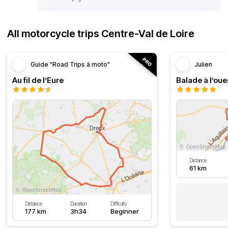
All motorcycle trips Centre-Val de Loire
Guide "Road Trips à moto"
Julien
Au fil de l’Eure
Balade à l’oue
Distance
61 km
Distance
Duration
Difficulty
177 km
3h34
Beginner