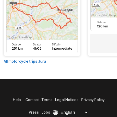
Distance
120 km
Distance
Duration
Difficulty
251 km
4h05
Intermediate
All motorcycle trips Jura
Help
Contact
Terms
Legal Notices
Privacy Policy
Press
Jobs