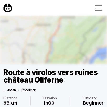
Route à virolos vers ruines
château Oliferne
Johan
•
1 roadbook
Distance
Duration
Difficulty
63 km
1h00
Beginner