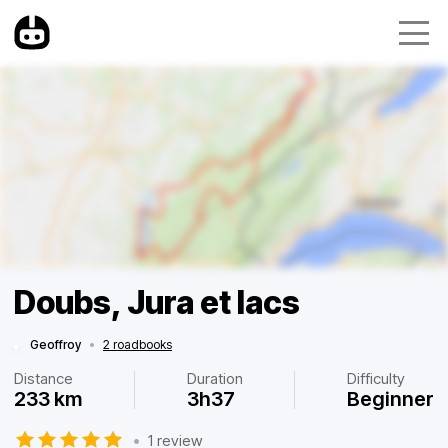
Doubs, Jura et lacs
Geoffroy
•
2 roadbooks
Distance
Duration
Difficulty
233 km
3h37
Beginner
•
1 review