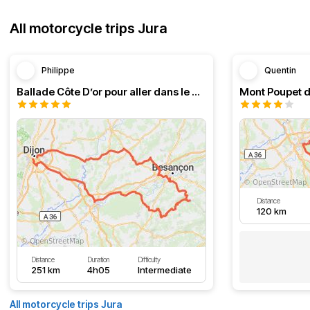
All motorcycle trips Jura
Philippe
Quentin
Ballade Côte D’or pour aller dans le Doubs
Mont Poupet d
Distance
120 km
Distance
Duration
Difficulty
251 km
4h05
Intermediate
All motorcycle trips Jura