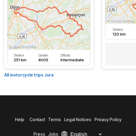
Distance
120 km
Distance
Duration
Difficulty
251 km
4h05
Intermediate
All motorcycle trips Jura
Help
Contact
Terms
Legal Notices
Privacy Policy
Press
Jobs