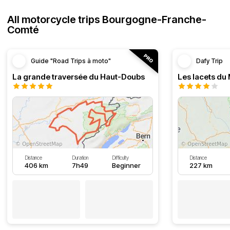
All motorcycle trips Bourgogne-Franche-
Comté
Guide "Road Trips à moto"
Dafy Trip
La grande traversée du Haut-Doubs
Les lacets du
Distance
Duration
Difficulty
Distance
406 km
7h49
Beginner
227 km