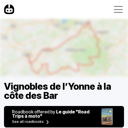
Vignobles de l’Yonne à la
côte des Bar
Roadbook offered by
Le guide "Road
Trips à moto"
See all roadbooks