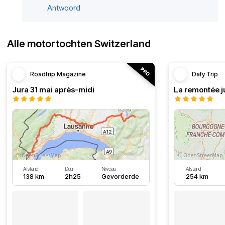
Antwoord
Alle motortochten Switzerland
Roadtrip Magazine
Dafy Trip
Jura 31 mai après-midi
La remontée j
Afstand
Duur
Niveau
Afstand
138 km
2h25
Gevorderde
254 km