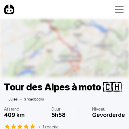
Tour des Alpes à moto 🇨🇭
Jules
•
3 roadbooks
Afstand
Duur
Niveau
409 km
5h58
Gevorderde
•
1 reactie