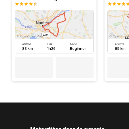
Afstand
Duur
Niveau
Afstand
83 km
1h26
Beginner
95 km