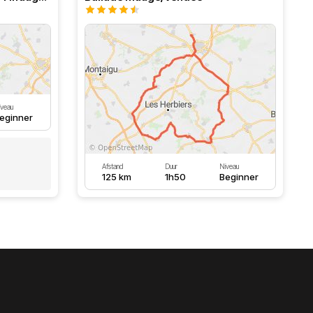
iveau
eginner
Afstand
Duur
Niveau
125 km
1h50
Beginner