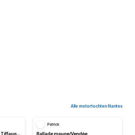
Alle motortochten Nantes
Patrick
De Nantes à Montaigu…. Via Tiffauge :)
Ballade mauge/Vendée