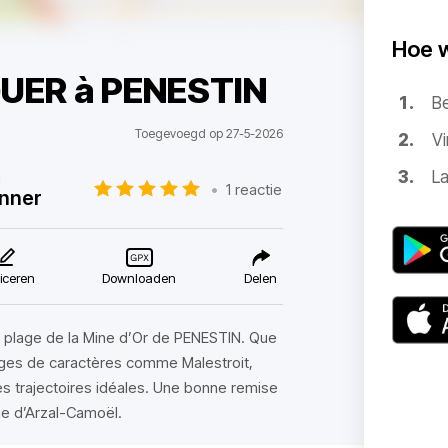
Hoe 
 GUER à PENESTIN
B
Toegevoegd op 27-5-2026
Vi
La
u
•
1 reactie
nner
iceren
Downloaden
Delen
a plage de la Mine d’Or de PENESTIN. Que
ages de caractères comme Malestroit,
es trajectoires idéales. Une bonne remise
ge d’Arzal-Camoël.