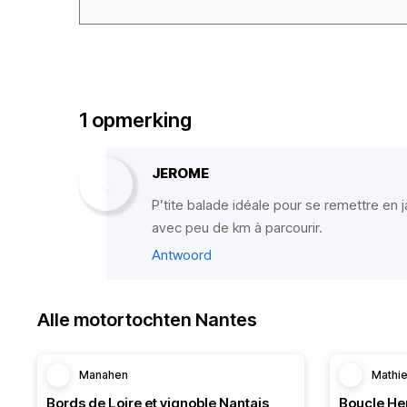
1 opmerking
JEROME
P’tite balade idéale pour se remettre e
avec peu de km à parcourir.
Antwoord
Alle motortochten Nantes
Manahen
Mathi
Bords de Loire et vignoble Nantais
Boucle Her