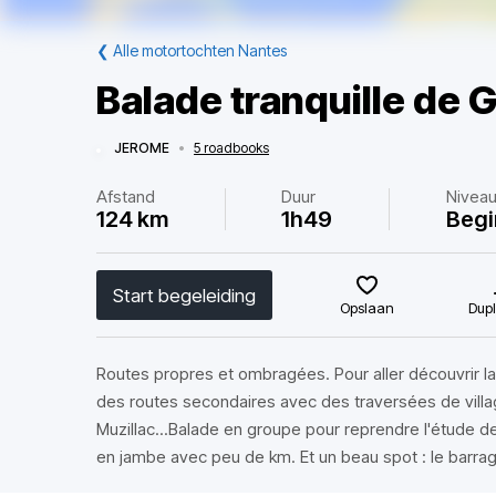
❮
Alle motortochten Nantes
Balade tranquille de
JEROME
•
5 roadbooks
Afstand
Duur
Nivea
124 km
1h49
Begi
Start begeleiding
Opslaan
Dupl
Routes propres et ombragées. Pour aller découvrir l
des routes secondaires avec des traversées de vill
Muzillac...Balade en groupe pour reprendre l'étude d
en jambe avec peu de km. Et un beau spot : le barra