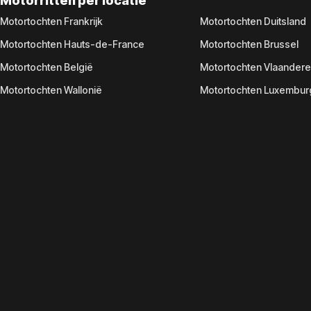
Motorritten per locatie
Motortochten Frankrijk
Motortochten Duitsland
Motortochten Hauts-de-France
Motortochten Brussel
Motortochten België
Motortochten Vlaander
Motortochten Wallonië
Motortochten Luxembur