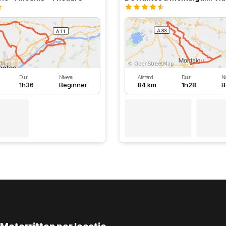
Duur
Niveau
Afstand
Duur
N
1h36
Beginner
84 km
1h28
B