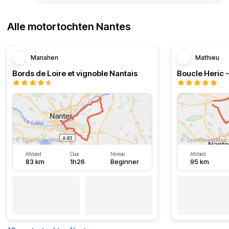
Alle motortochten Nantes
Manahen
Mathieu
Bords de Loire et vignoble Nantais
Boucle Heric 
Afstand
Duur
Niveau
Afstand
83 km
1h26
Beginner
95 km