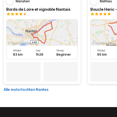
Manahen
Mathieu
Bords de Loire et vignoble Nantais
Boucle Heric 
Afstand
Duur
Niveau
Afstand
83 km
1h26
Beginner
95 km
Alle motortochten Nantes