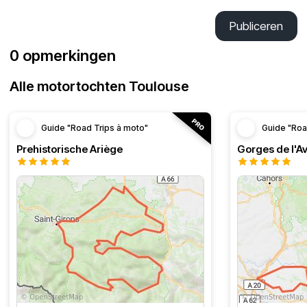
Publiceren
0 opmerkingen
Alle motortochten Toulouse
Guide "Road Trips à moto"
Guide "Roa
Prehistorische Ariège
Gorges de l'A