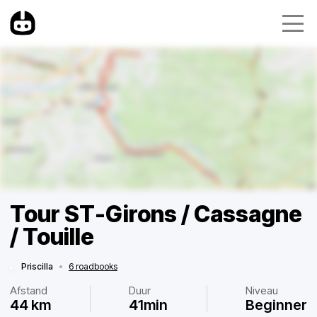
Tour ST-Girons / Cassagne
/ Touille
Priscilla
•
6 roadbooks
Afstand
Duur
Niveau
44 km
41min
Beginner