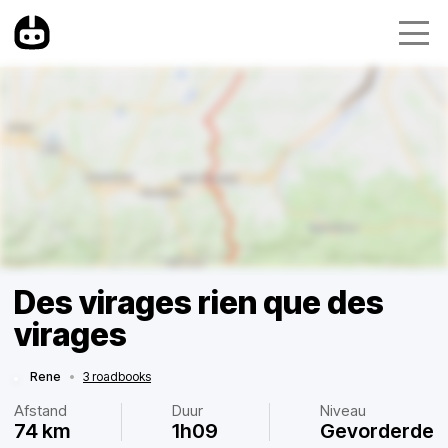
Des virages rien que des
virages
Rene
•
3 roadbooks
Afstand
Duur
Niveau
74 km
1h09
Gevorderde