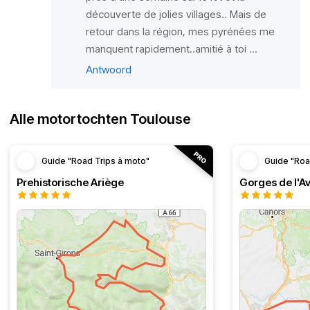
découverte de jolies villages.. Mais de
retour dans la région, mes pyrénées me
manquent rapidement..amitié à toi ...
Antwoord
Alle motortochten Toulouse
Guide "Road Trips à moto"
Guide "Roa
Prehistorische Ariège
Gorges de l'A