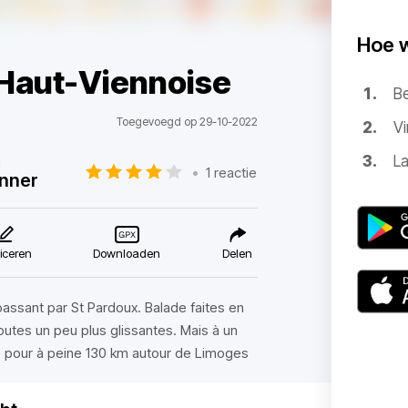
Hoe 
Haut-Viennoise
B
Toegevoegd op 29-10-2022
Vi
La
u
•
1 reactie
nner
iceren
Downloaden
Delen
assant par St Pardoux. Balade faites en
utes un peu plus glissantes. Mais à un
e pour à peine 130 km autour de Limoges