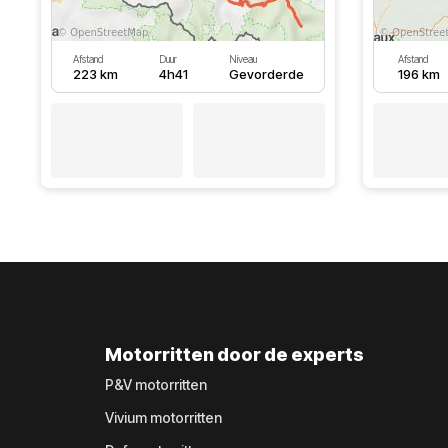
Afstand
Duur
Niveau
Afstand
223 km
4h41
Gevorderde
196 km
Motorritten door de experts
P&V motorritten
Vivium motorritten