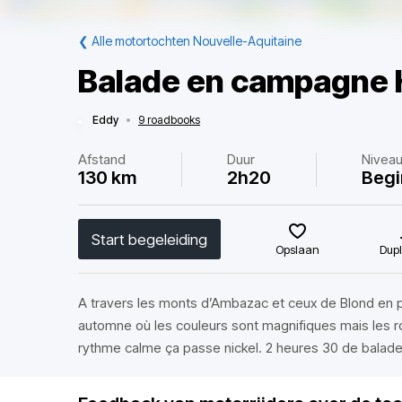
❮
Alle motortochten Nouvelle-Aquitaine
Balade en campagne 
Eddy
•
9 roadbooks
Afstand
Duur
Nivea
130 km
2h20
Begi
Start begeleiding
Opslaan
Dupl
A travers les monts d’Ambazac et ceux de Blond en p
automne où les couleurs sont magnifiques mais les ro
rythme calme ça passe nickel. 2 heures 30 de balad