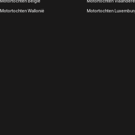
Motortochten België
Motortochten Vlaander
Motortochten Wallonië
Motortochten Luxembur