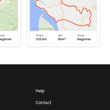
iveau
Afstand
Duur
Niveau
eginner
335 km
6h47
Beginner
Help
Contact