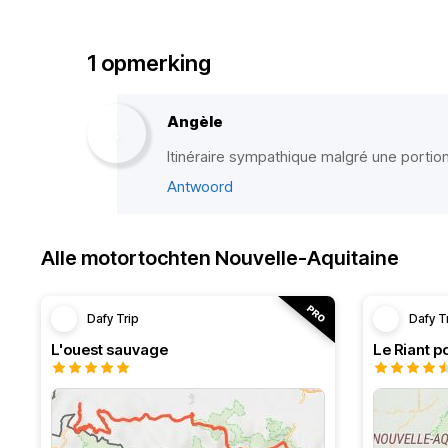
1 opmerking
Angèle
Itinéraire sympathique malgré une portion
Antwoord
Alle motortochten Nouvelle-Aquitaine
Dafy Trip
Dafy T
L'ouest sauvage
Le Riant po