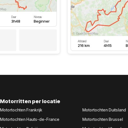
Duur
Niveau
3h48
Beginner
Afstand
Duur
N
216 km
4h15
B
Motorritten per locatie
Motortochten Frankrijk
Motortochten Duitsland
Motortochten Hauts-de-France
Motortochten Brussel