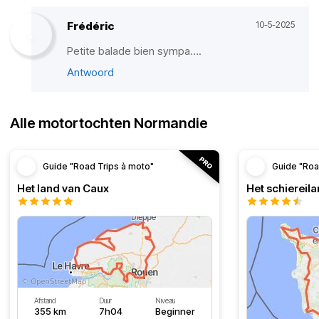
Frédéric
10-5-2025
Petite balade bien sympa….
Antwoord
Alle motortochten Normandie
Guide "Road Trips à moto"
Guide "Roa
Het land van Caux
Het schiereila
Afstand
Duur
Niveau
355 km
7h04
Beginner