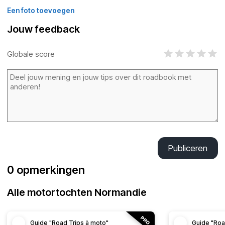
Een foto toevoegen
Jouw feedback
Globale score
Publiceren
0 opmerkingen
Alle motortochten Normandie
Guide "Road Trips à moto"
Guide "Roa