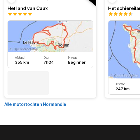
Het land van Caux
Het schiereila
Afstand
Duur
Niveau
355 km
7h04
Beginner
Afstand
247 km
Alle motortochten Normandie