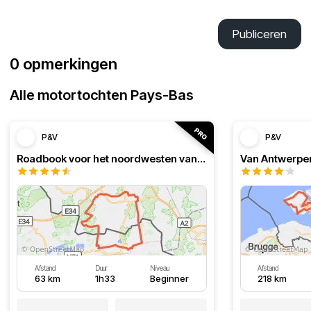
Publiceren
0 opmerkingen
Alle motortochten Pays-Bas
P&V
P&V
Roadbook voor het noordwesten van België, lus in Lommel
Van Antwerpe
Afstand
Duur
Niveau
Afstand
63 km
1h33
Beginner
218 km