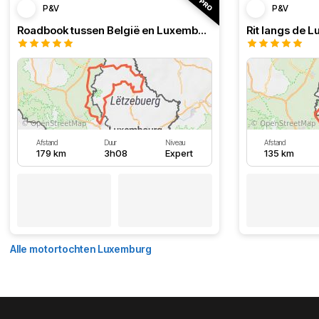
P&V
P&V
Roadbook tussen België en Luxemburg
Rit langs de 
Afstand
Duur
Niveau
Afstand
179 km
3h08
Expert
135 km
Alle motortochten Luxemburg