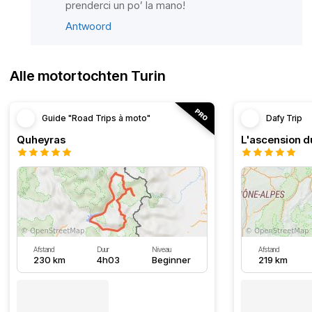
prenderci un po’ la mano!
Antwoord
Alle motortochten Turin
Guide "Road Trips à moto"
Dafy Trip
Quheyras
L'ascension du
Afstand
Duur
Niveau
Afstand
230 km
4h03
Beginner
219 km