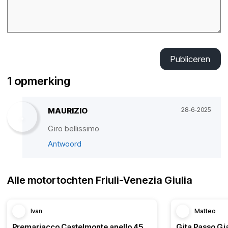
Publiceren
1 opmerking
MAURIZIO
28-6-2025
Giro bellissimo
Antwoord
Alle motortochten Friuli-Venezia Giulia
Ivan
Matteo
Premariacco Castelmonte anello 45km
Gita Passo Gi