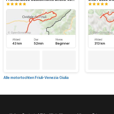
Afstand
Duur
Niveau
Afstand
43 km
52min
Beginner
313 km
Alle motortochten Friuli-Venezia Giulia