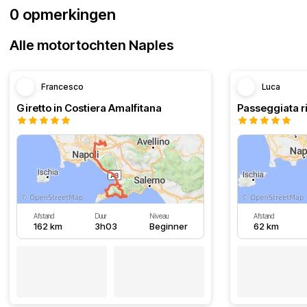
0 opmerkingen
Alle motortochten Naples
Francesco
Luca
Giretto in Costiera Amalfitana
Passeggiata r
Afstand
Duur
Niveau
Afstand
162 km
3h03
Beginner
62 km