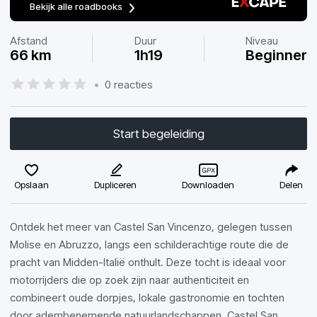
Bekijk alle roadbooks
Afstand
Duur
Niveau
66 km
1h19
Beginner
•
0 reacties
Start begeleiding
Opslaan
Dupliceren
Downloaden
Delen
Ontdek het meer van Castel San Vincenzo, gelegen tussen
Molise en Abruzzo, langs een schilderachtige route die de
pracht van Midden-Italië onthult. Deze tocht is ideaal voor
motorrijders die op zoek zijn naar authenticiteit en
combineert oude dorpjes, lokale gastronomie en tochten
door adembenemende natuurlandschappen. Castel San