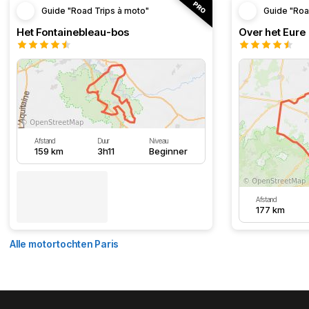
Guide "Road Trips à moto"
Guide "Roa
Het Fontainebleau-bos
Over het Eure
Afstand
Duur
Niveau
159 km
3h11
Beginner
Afstand
177 km
Alle motortochten Paris