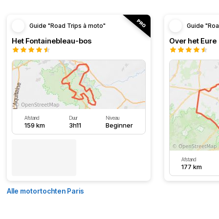
Guide "Road Trips à moto"
Guide "Roa
Het Fontainebleau-bos
Over het Eure
Afstand
Duur
Niveau
159 km
3h11
Beginner
Afstand
177 km
Alle motortochten Paris