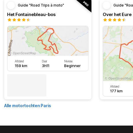
Guide "Road Trips à moto"
Guide "Roa
Het Fontainebleau-bos
Over het Eure
Afstand
Duur
Niveau
159 km
3h11
Beginner
Afstand
177 km
Alle motortochten Paris