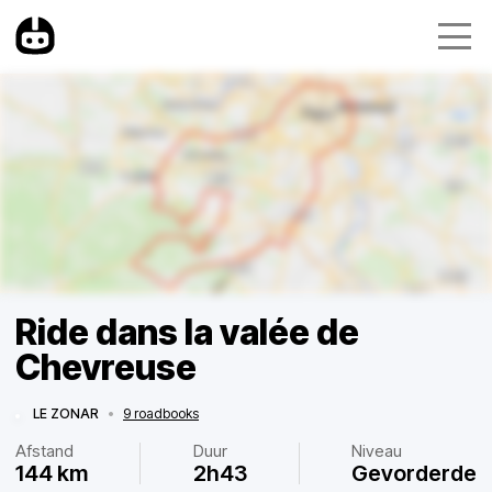
Ride dans la valée de
Chevreuse
LE ZONAR
•
9 roadbooks
Afstand
Duur
Niveau
144 km
2h43
Gevorderde