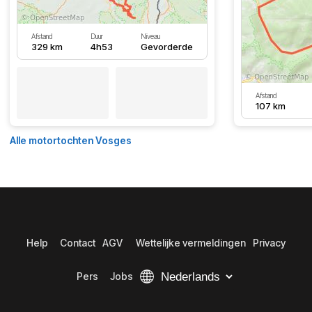
Afstand
Duur
Niveau
329 km
4h53
Gevorderde
Afstand
107 km
Alle motortochten Vosges
Help
Contact
AGV
Wettelijke vermeldingen
Privacy
Pers
Jobs