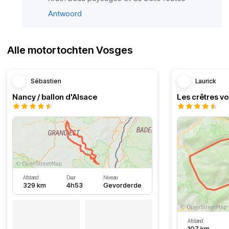
Antwoord
Alle motortochten Vosges
Sébastien
Laurick
Nancy / ballon d'Alsace
Afstand
Duur
Niveau
329 km
4h53
Gevorderde
Afstand
107 km