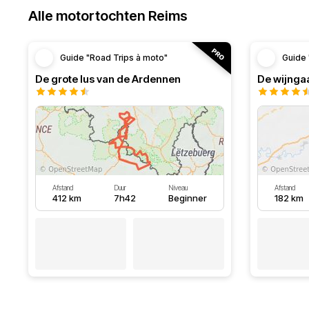
Alle motortochten Reims
Guide "Road Trips à moto"
Guide 
De grote lus van de Ardennen
De wijnga
Afstand
Duur
Niveau
Afstand
412 km
7h42
Beginner
182 km