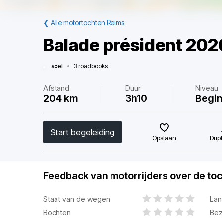
❮
Alle motortochten Reims
Balade président 202
axel
•
3 roadbooks
Afstand
Duur
Niveau
204 km
3h10
Begi
Start begeleiding
Opslaan
Dupl
Feedback van motorrijders over de toc
Staat van de wegen
Lan
Bochten
Bez