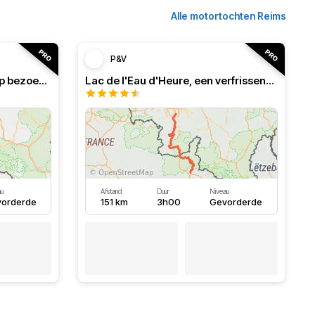
Alle motortochten Reims
P&V
Frans-Belgisch roadbook, op bezoek in de Ardennen
Lac de l'Eau d'Heure, een verfrissend roadbook
u
Afstand
Duur
Niveau
orderde
151 km
3h00
Gevorderde