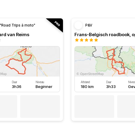
"Road Trips à moto"
P&V
ard van Reims
Duur
Niveau
Afstand
Duur
Nivea
3h36
Beginner
180 km
3h33
Gev