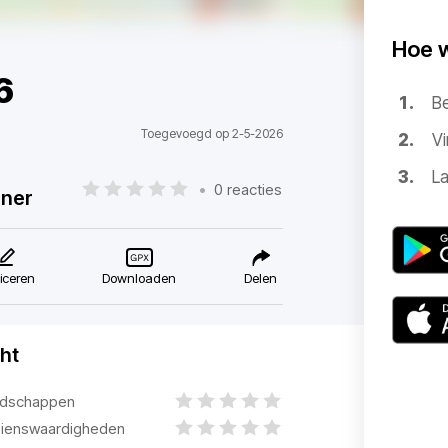
Hoe 
6
B
Toegevoegd op 2-5-2026
Vi
La
•
0 reacties
nner
iceren
Downloaden
Delen
ht
dschappen
ienswaardigheden