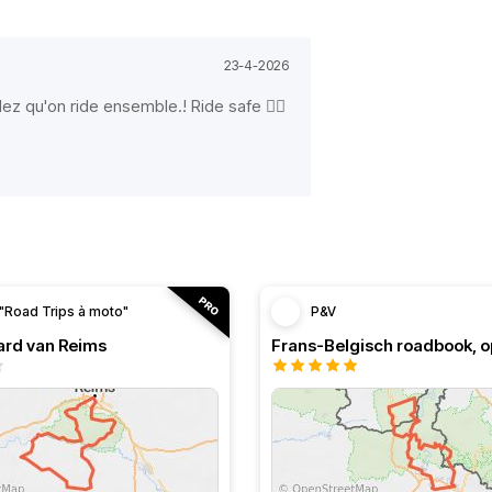
23-4-2026
ez qu'on ride ensemble.! Ride safe ✌🏻
"Road Trips à moto"
P&V
ard van Reims