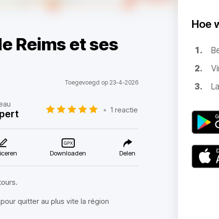
Hoe 
de Reims et ses
B
Vi
Toegevoegd op 23-4-2026
La
eau
•
1 reactie
pert
iceren
Downloaden
Delen
tours.
our quitter au plus vite la région