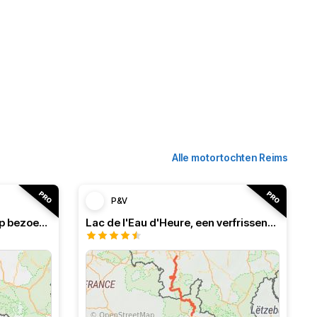
Alle motortochten Reims
P&V
Frans-Belgisch roadbook, op bezoek in de Ardennen
Lac de l'Eau d'Heure, een verfrissend roadbook