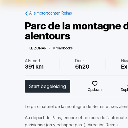
❮
Alle motortochten Reims
Parc de la montagne 
alentours
LE ZONAR
•
9 roadbooks
Afstand
Duur
Niv
391 km
6h20
Ex
Start begeleiding
Opslaan
Dupl
Le parc naturel de la montagne de Reims et ses alen
Au départ de Paris, encore et toujours de l'autoroute p
parisienne (on y échappe pas..), direction Reims.