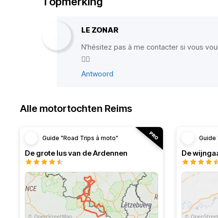
1 opmerking
LE ZONAR
N'hésitez pas à me contacter si vous voul
✌🏻
Antwoord
Alle motortochten Reims
Guide "Road Trips à moto"
Guide 
De grote lus van de Ardennen
De wijnga