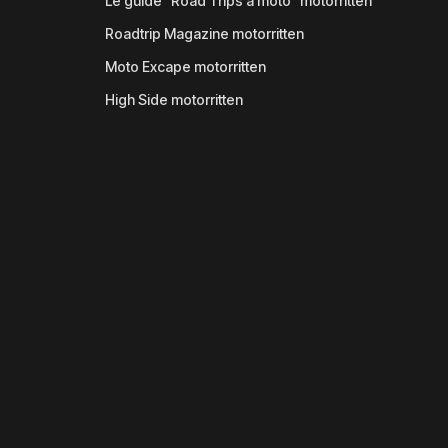
Le guide "Road Trips à moto" motorritten
Roadtrip Magazine motorritten
Moto Excape motorritten
High Side motorritten