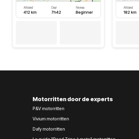
Afstand
Duur
Niveau
Afstand
412 km
7h42
Beginner
182 km
Motorritten door de experts
P&V motorritten
Vivium motorritten
Dafy motorritten