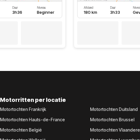
Duur
Niveau
Afstand
Duur
Nivea
3h36
Beginner
180 km
3h33
Gev
Motorritten per locatie
Motortochten Frankrijk
Motortochten Duitsland
Motortochten Hauts-de-France
Motortochten Brussel
Motortochten België
Motortochten Vlaander