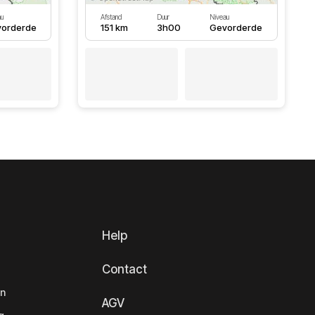
u
Afstand
Duur
Niveau
orderde
151 km
3h00
Gevorderde
Help
Contact
en
AGV