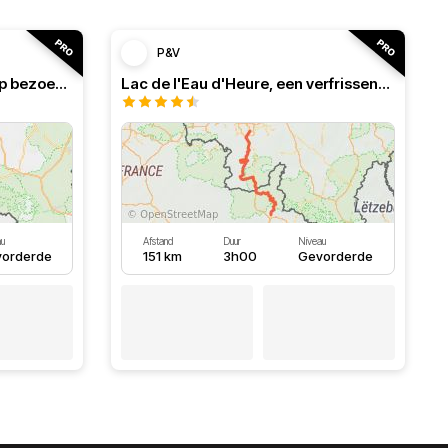
P&V
Frans-Belgisch roadbook, op bezoek in de Ardennen
Lac de l'Eau d'Heure, een verfrissend roadbook
u
Afstand
Duur
Niveau
orderde
151 km
3h00
Gevorderde