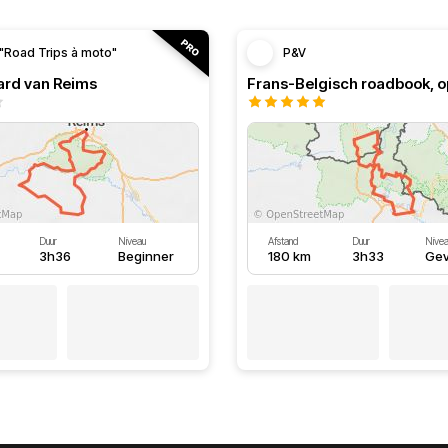
"Road Trips à moto"
P&V
ard van Reims
Duur
Niveau
Afstand
Duur
Nivea
3h36
Beginner
180 km
3h33
Gev