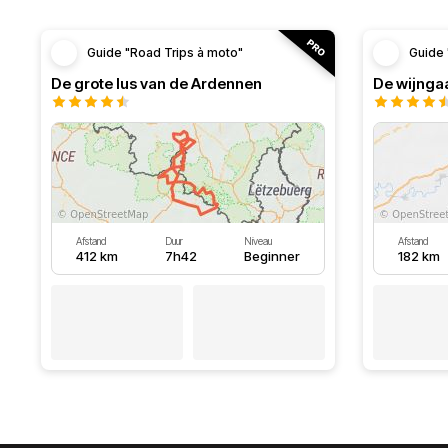
Guide "Road Trips à moto"
Guide 
De grote lus van de Ardennen
De wijnga
Afstand
Duur
Niveau
Afstand
412 km
7h42
Beginner
182 km