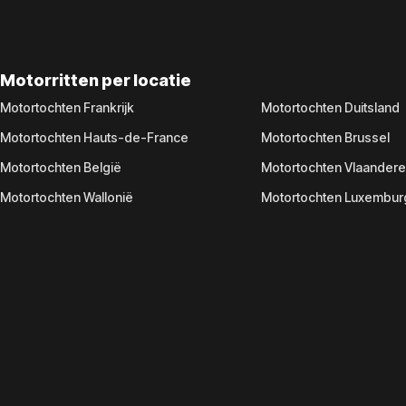
Motorritten per locatie
Motortochten Frankrijk
Motortochten Duitsland
Motortochten Hauts-de-France
Motortochten Brussel
Motortochten België
Motortochten Vlaander
Motortochten Wallonië
Motortochten Luxembur