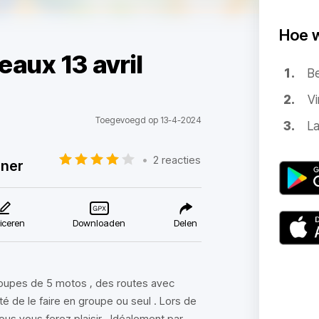
Hoe 
eaux 13 avril
B
Vi
Toegevoegd op 13-4-2024
La
•
2 reacties
nner
iceren
Downloaden
Delen
groupes de 5 motos , des routes avec
ité de le faire en groupe ou seul . Lors de
ous vous ferez plaisir . Idéalement par