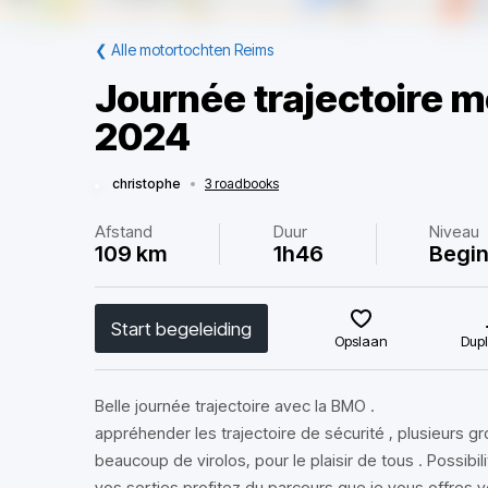
❮
Alle motortochten Reims
Journée trajectoire m
2024
christophe
•
3 roadbooks
Afstand
Duur
Niveau
109 km
1h46
Begi
Start begeleiding
Opslaan
Dupl
Belle journée trajectoire avec la BMO .
appréhender les trajectoire de sécurité , plusieurs 
beaucoup de virolos, pour le plaisir de tous . Possibil
vos sorties profitez du parcours que je vous offres v