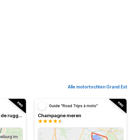
Alle motortochten Grand Est
Guide "Road Trips à moto"
Balls des Vogezen en rit van de ruggen
Champagne meren