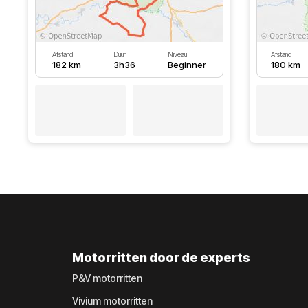
Afstand
Duur
Niveau
Afstand
182 km
3h36
Beginner
180 km
Motorritten door de experts
P&V motorritten
Vivium motorritten