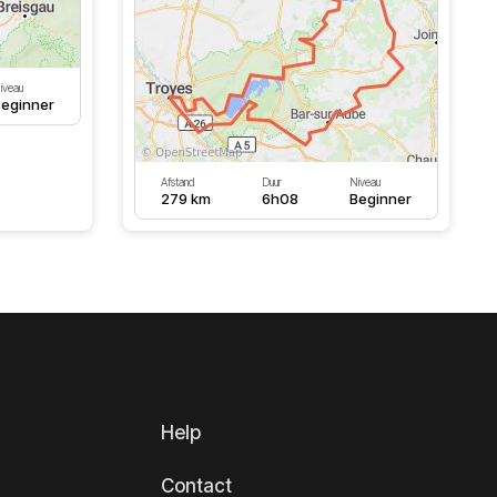
iveau
eginner
Afstand
Duur
Niveau
279 km
6h08
Beginner
Help
Contact