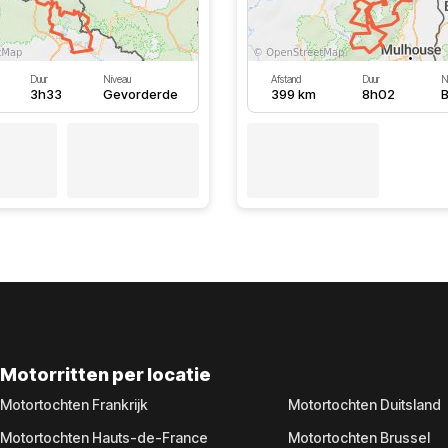
Duur
Niveau
Afstand
Duur
N
3h33
Gevorderde
399 km
8h02
B
Motorritten per locatie
Motortochten Frankrijk
Motortochten Duitsland
Motortochten Hauts-de-France
Motortochten Brussel