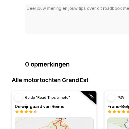
0 opmerkingen
Alle motortochten Grand Est
Guide "Road Trips à moto"
P&V
De wijngaard van Reims