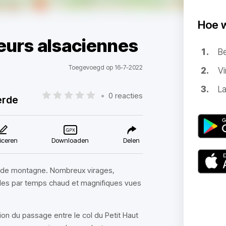
Hoe 
teurs alsaciennes
B
Toegevoegd op 16-7-2022
Vi
La
•
0 reacties
erde
iceren
Downloaden
Delen
es de montagne. Nombreux virages,
les par temps chaud et magnifiques vues
ion du passage entre le col du Petit Haut