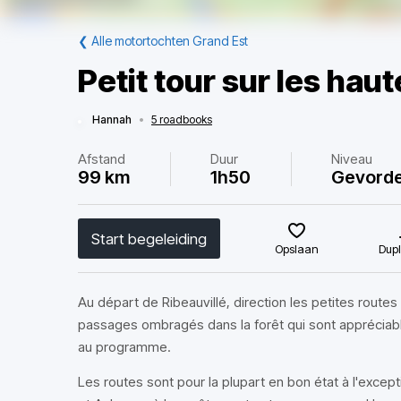
❮
Alle motortochten Grand Est
Petit tour sur les hau
Hannah
•
5 roadbooks
Afstand
Duur
Niveau
99 km
1h50
Gevord
Start begeleiding
Opslaan
Dupl
Au départ de Ribeauvillé, direction les petites rout
passages ombragés dans la forêt qui sont appréciab
au programme.
Les routes sont pour la plupart en bon état à l'except