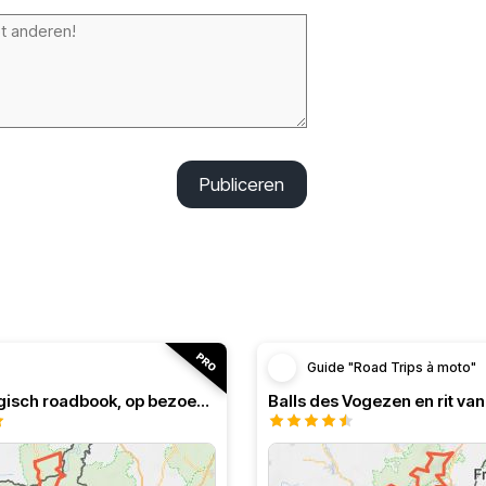
Publiceren
Guide "Road Trips à moto"
Frans-Belgisch roadbook, op bezoek in de Ardennen