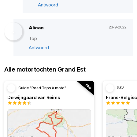
Antwoord
Alican
23-9-2022
Top
Antwoord
Alle motortochten Grand Est
Guide "Road Trips à moto"
P&V
De wijngaard van Reims