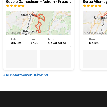
Boucle Gambsheim - Achern - Freudenstadt - Triberg
Sortie Allem
Afstand
Duur
Niveau
Afstand
315 km
5h28
Gevorderde
194 km
Alle motortochten Duitsland