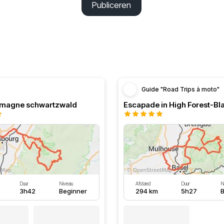
Publiceren
Guide "Road Trips à moto"
lemagne schwartzwald
Escapade in High Forest-Bl
Duur
Niveau
Afstand
Duur
N
3h42
Beginner
294 km
5h27
B