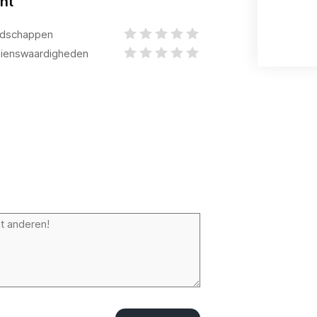
ht
dschappen
ienswaardigheden