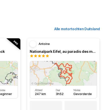
Alle motortochten Duitsland
Antoine
ack
Nationalpark Eifel, au paradis des motards
iveau
Afstand
Duur
Niveau
eginner
247 km
3h52
Gevorderde