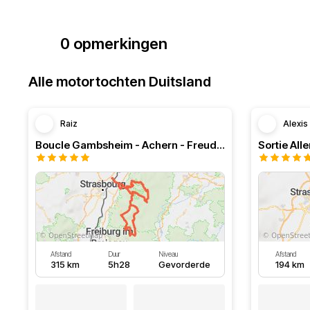
0 opmerkingen
Alle motortochten Duitsland
Raiz
Alexis
Boucle Gambsheim - Achern - Freudenstadt - Triberg
Sortie Al
Afstand
Duur
Niveau
Afstand
315 km
5h28
Gevorderde
194 km