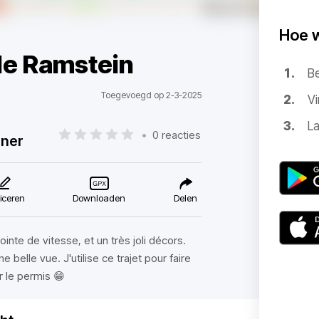
Hoe 
de Ramstein
B
Toegevoegd op 2-3-2025
Vi
La
•
0 reacties
nner
iceren
Downloaden
Delen
inte de vitesse, et un très joli décors.
belle vue. J'utilise ce trajet pour faire
r le permis 😁