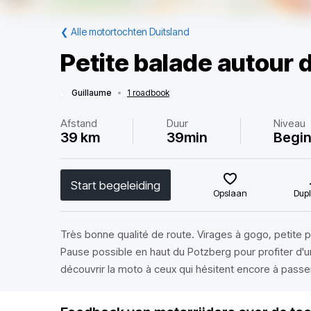
❮
Alle motortochten Duitsland
Petite balade autour 
Guillaume
•
1 roadbook
Afstand
Duur
Niveau
39 km
39min
Begi
Start begeleiding
Opslaan
Dupl
Très bonne qualité de route. Virages à gogo, petite po
Pause possible en haut du Potzberg pour profiter d'une 
découvrir la moto à ceux qui hésitent encore à passe