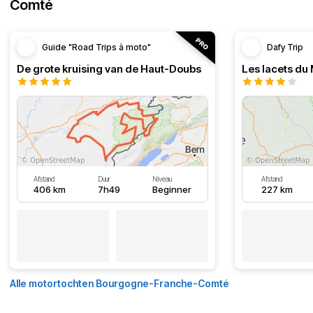
Comté
Guide "Road Trips à moto"
Dafy Trip
De grote kruising van de Haut-Doubs
Les lacets du
Afstand
Duur
Niveau
Afstand
406 km
7h49
Beginner
227 km
Alle motortochten Bourgogne-Franche-Comté