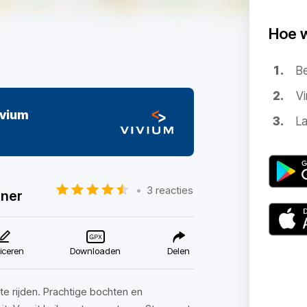
Hoe 
B
Vi
ivium
La
•
3 reacties
nner
iceren
Downloaden
Delen
e rijden. Prachtige bochten en