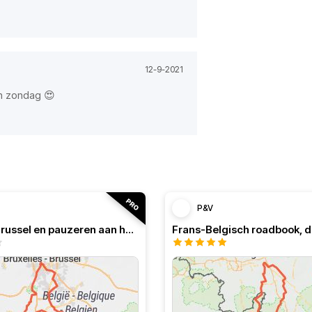
12-9-2021
en zondag 😍
P&V
Lus rond Brussel en pauzeren aan het water