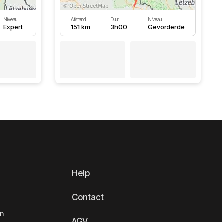
Niveau
Afstand
Duur
Niveau
Expert
151 km
3h00
Gevorderde
Help
Contact
en
AGV