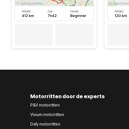
Afstand
Duur
Niveau
Afstand
412 km
7h42
Beginner
120 km
Motorritten door de experts
P&V motorritten
Vivium motorritten
Dafy motorritten