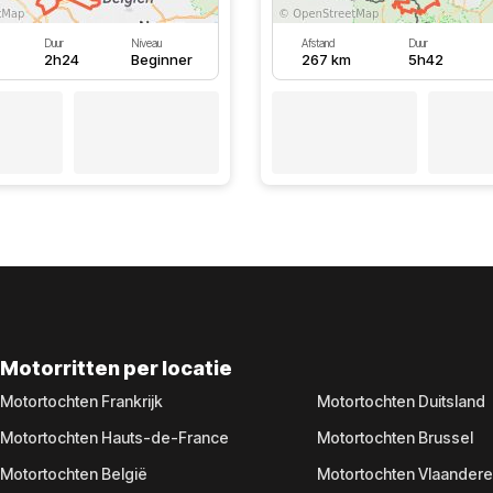
Duur
Niveau
Afstand
Duur
2h24
Beginner
267 km
5h42
Motorritten per locatie
Motortochten Frankrijk
Motortochten Duitsland
Motortochten Hauts-de-France
Motortochten Brussel
Motortochten België
Motortochten Vlaander