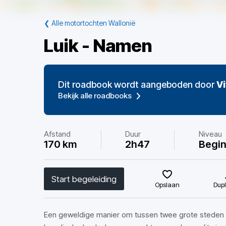
❮
Alle motortochten Wallonië
Luik - Namen
Dit roadbook wordt aangeboden door
V
Bekijk alle roadbooks
Afstand
Duur
Niveau
170 km
2h47
Begi
Start begeleiding
Opslaan
Dupl
Een geweldige manier om tussen twee grote steden t