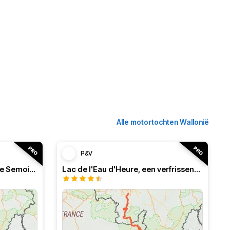
Alle motortochten Wallonië
P&V
Frans-Belgisch roadbook, de Semois in de Ardennen
Lac de l'Eau d'Heure, een verfrissend roadbook