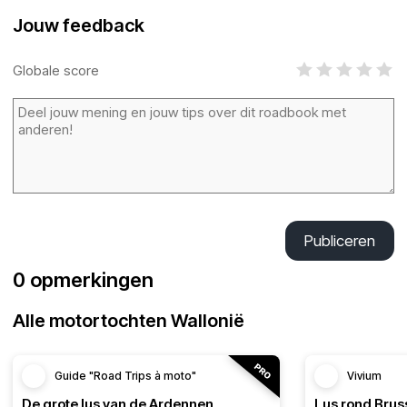
Jouw feedback
Globale score
Publiceren
0 opmerkingen
Alle motortochten Wallonië
Guide "Road Trips à moto"
Vivium
De grote lus van de Ardennen