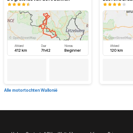
Afstand
Duur
Niveau
Afstand
412 km
7h42
Beginner
120 km
Alle motortochten Wallonië