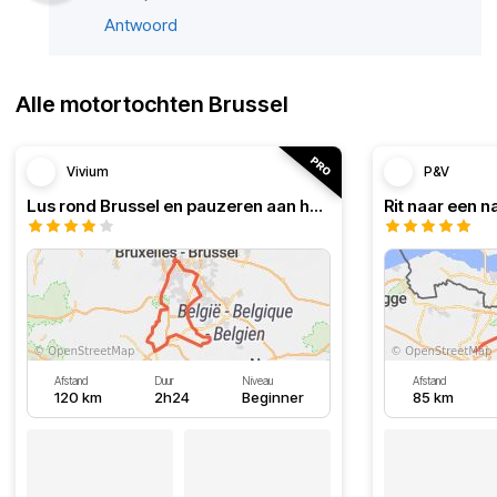
Antwoord
Alle motortochten Brussel
Vivium
P&V
Lus rond Brussel en pauzeren aan het water
Rit naar een n
Afstand
Duur
Niveau
Afstand
120 km
2h24
Beginner
85 km