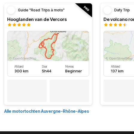
Guide "Road Trips à moto"
Dafy Trip
Hooglanden van de Vercors
De volcano r
Afstand
Duur
Niveau
Afstand
300 km
5h44
Beginner
137 km
Alle motortochten Auvergne-Rhône-Alpes