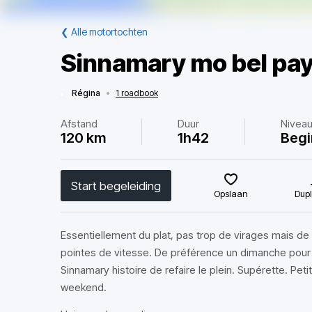
❮
Alle motortochten
Sinnamary mo bel pa
Régina
•
1 roadbook
Afstand
Duur
Nivea
120 km
1h42
Begi
Start begeleiding
Opslaan
Dupl
Essentiellement du plat, pas trop de virages mais d
pointes de vitesse. De préférence un dimanche pour un
Sinnamary histoire de refaire le plein. Supérette. Pet
weekend.