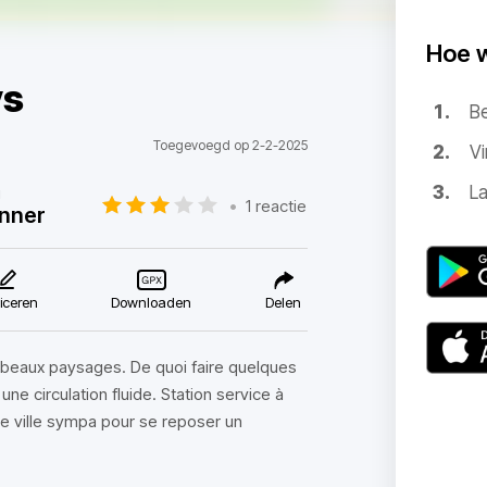
Hoe 
ys
B
Toegevoegd op 2-2-2025
Vi
La
u
•
1 reactie
nner
iceren
Downloaden
Delen
e beaux paysages. De quoi faire quelques
e circulation fluide. Station service à
ite ville sympa pour se reposer un